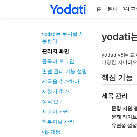
홈
문서
V4 
yodat
yodati는 문서를 사
용한다
관리자 화면
yodati v5
등록과 로그인
다양한 시나리오
판넬 관리 기능 설명
핵심 기능
제목을 추가하다
시험지 추가
제목 관리
성적 보기
문항 지원:
사용자 관리
문제 라이브
첨부파일 관리
유연성 설정
vip 개통